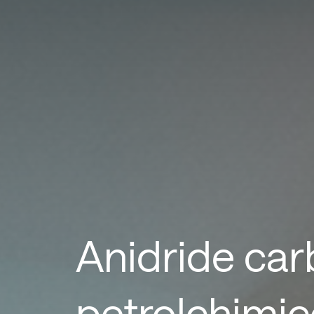
Anidride carb
petrolchimi