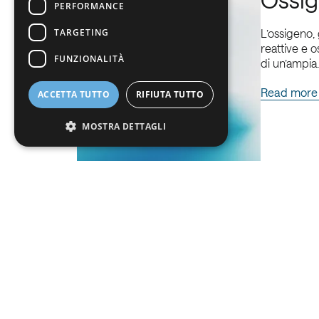
PERFORMANCE
BE
TARGETING
L’ossigeno, 
reattive e o
FUNZIONALITÀ
di un’ampi
Read more
ACCETTA TUTTO
RIFIUTA TUTTO
MOSTRA DETTAGLI
Strettamente necessari
Performance
Targeting
Funzionalità
I cookie strettamente necessari consentono le
funzionalità principali del sito web come
l"accesso dell"utente e la gestione
dell"account. Il sito web non può essere
utilizzato correttamente senza i cookie
strettamente necessari.
Nome
Fornitore / Dominio
Scad