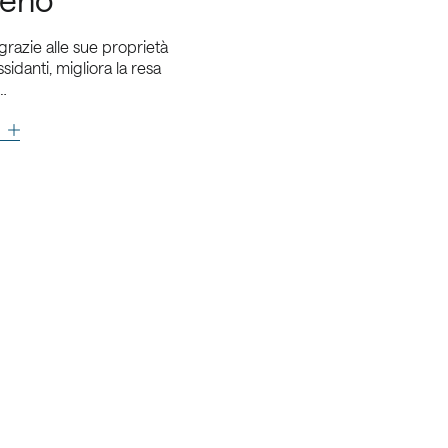
grazie alle sue proprietà
ssidanti, migliora la resa
a…
enza
Descrizione
Di cosa hai bisogno?