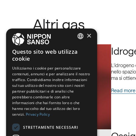
Altri gas
×
ENGLISH
Idrog
Questo sito web utilizza
cookie
BELGIUM (NL)
L’idrogeno 
Utilizziamo i cookie per personalizzare
SPANISH
nello spazio
contenuti, annunci e per analizzare il nostro
ma si ottie
FRENCH
traffico. Condividiamo inoltre informazioni
sul tuo utilizzo del nostro sito con i nostri
DUTCH
Read more
partner pubblicitari e di analisi che
potrebbero combinarle con altre
GERMAN
informazioni che hai fornito loro o che
hanno raccolto dal tuo utilizzo dei loro
ITALIAN
servizi.
Privacy Policy
DANISH
STRETTAMENTE NECESSARI
SWEDISH
Ossi