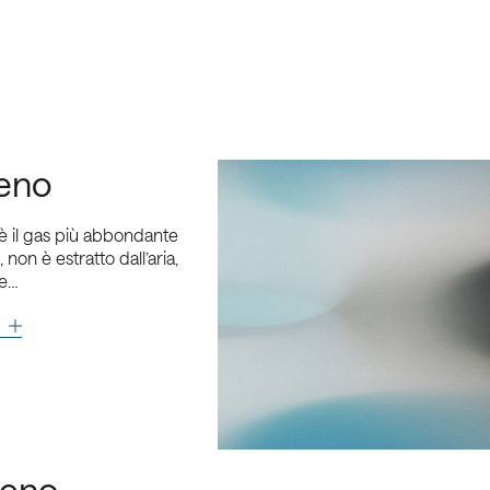
eno
è il gas più abbondante
, non è estratto dall’aria,
ne…
geno