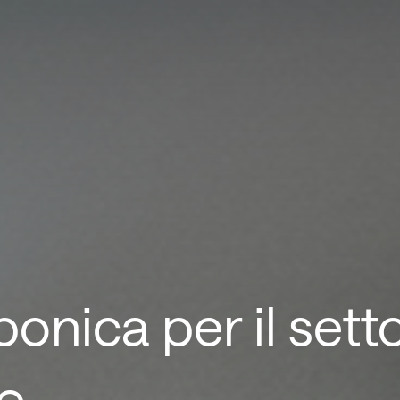
onica per il sett
co