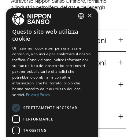
Attraverso Nippon Sanso Offshore, forniamo
all'industria petrolifera, del gas e dell'energia
×
internazionale i seguenti gas:
ENGLISH
Questo sito web utilizza
+
cookie
BELGIUM (NL)
Heliox
Heliox per le immersioni
Utilizziamo i cookie per personalizzare
SPANISH
contenuti, annunci e per analizzare il nostro
Offriamo miscele di eliox adatte alla profondità di
FRENCH
+
traffico. Condividiamo inoltre informazioni
lavoro dei subacquei. Per informazioni sull'eliox di
Nitrox
Nitrox per le immersioni
sul tuo utilizzo del nostro sito con i nostri
Nippon Sanso, consultare la tabella sottostante. Per
DUTCH
partner pubblicitari e di analisi che
cercare una scheda di sicurezza, cliccare sul link
Miscele di gas respirabili per immersioni poco
potrebbero combinarle con altre
GERMAN
FDS di Nippon Sanso.
+
profonde.
O
Ossigeno per le
informazioni che hai fornito loro o che
2
hanno raccolto dal tuo utilizzo dei loro
ITALIAN
immersioni
servizi.
Privacy Policy
Heliox per immersioni
Nitrox per immersioni
DANISH
STRETTAMENTE NECESSARI
Ossigeno per immersioni subacquee.
SWEDISH
+
Trimix
Trimix
PERFORMANCE
BE
Ossigeno per immersioni
TARGETING
Regolando le proporzioni, è possibile creare