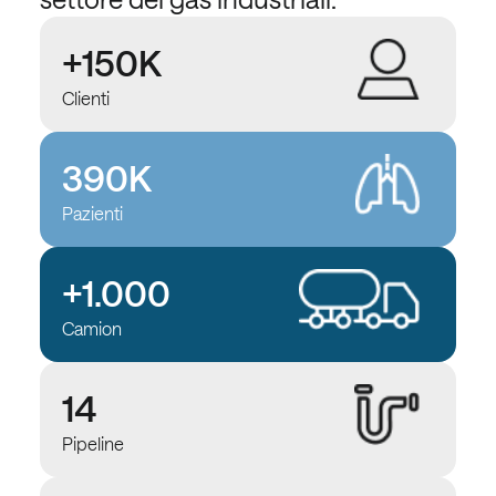
+150K
Clienti
390K
Pazienti
+1.000
Camion
14
Pipeline