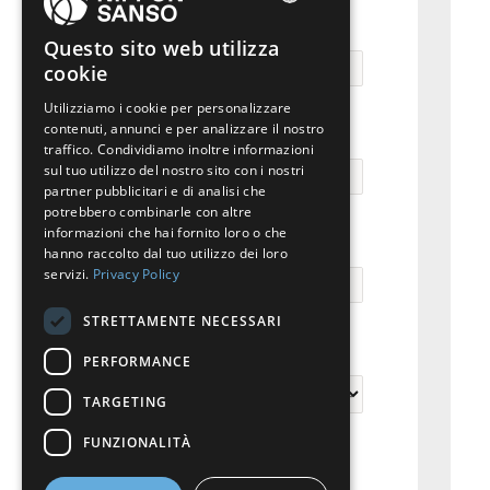
ENGLISH
Città
Questo sito web utilizza
cookie
BELGIUM (NL)
Utilizziamo i cookie per personalizzare
SPANISH
contenuti, annunci e per analizzare il nostro
E-mail
FRENCH
traffico. Condividiamo inoltre informazioni
sul tuo utilizzo del nostro sito con i nostri
DUTCH
partner pubblicitari e di analisi che
potrebbero combinarle con altre
GERMAN
informazioni che hai fornito loro o che
Telefono
hanno raccolto dal tuo utilizzo dei loro
ITALIAN
servizi.
Privacy Policy
DANISH
STRETTAMENTE NECESSARI
SWEDISH
Tipo di richiesta
PERFORMANCE
BE
TARGETING
FUNZIONALITÀ
Homecare