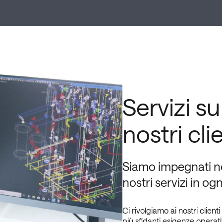
Servizi su
nostri cli
Siamo impegnati nel
nostri servizi in og
Ci rivolgiamo ai nostri client
più sfidanti esigenze operati