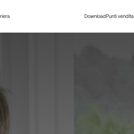
riera
Download
Punti vendita