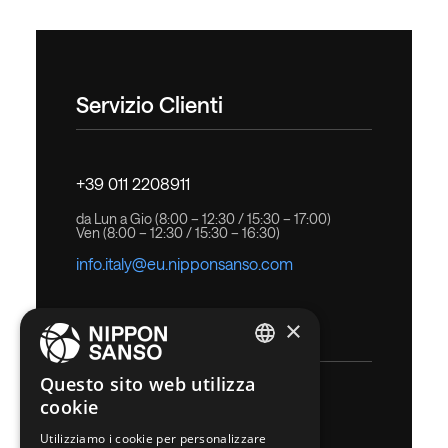
Farmacovigilanza scrivendo a
pharmacovigilance.italy@eu.nipponsanso.com ed
indicando chi sei ed un tuo recapito, l’evento o la
reazione avversa che vuoi segnalare ed il
medicinale utilizzato.
Servizio Clienti
+39 011 2208911
da Lun a Gio (8:00 – 12:30 / 15:30 – 17:00)
Ven (8:00 – 12:30 / 15:30 – 16:30)
info.italy@eu.nipponsanso.com
×
Ho un’emergenza
ENGLISH
Questo sito web utilizza
Numero di emergenza
cookie
BELGIUM (NL)
800 011566
Utilizziamo i cookie per personalizzare
SPANISH