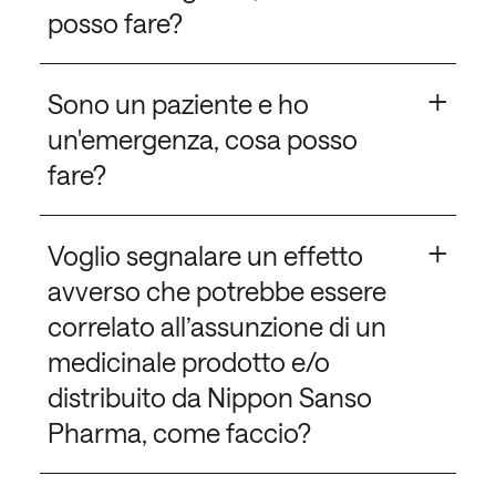
posso fare?
Download
Chiama il nostro numero di emergenza 800
+
011566.
Sono un paziente e ho
un'emergenza, cosa posso
fare?
Chiama il numero verde 800 113310. Dall'estero +39
+
0277119931
Voglio segnalare un effetto
avverso che potrebbe essere
correlato all’assunzione di un
medicinale prodotto e/o
distribuito da Nippon Sanso
Pharma, come faccio?
Lascia una segnalazione all’Ufficio di