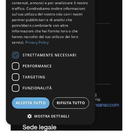
contenuti, annunci e per analizzare il nostro
FRENCH
traffico. Condividiamo inoltre informazioni
sul tuo utilizzo del nostro sito con i nostri
Servizi e Cure Domiciliari
DUTCH
partner pubblicitari e di analisi che
potrebbero combinarle con altre
GERMAN
informazioni che hai fornito loro o che
Numero Verde
hanno raccolto dal tuo utilizzo dei loro
ITALIAN
800 113310
servizi.
Privacy Policy
DANISH
Dall’estero
+39 02 77119931
STRETTAMENTE NECESSARI
SWEDISH
PERFORMANCE
BE
Farmacovigilanza
TARGETING
FUNZIONALITÀ
Per inviare una segnalazione all’Ufficio di
Farmacovigilanza di Nippon Sanso Pharma:
ACCETTA TUTTO
RIFIUTA TUTTO
pharmacovigilance.italy@eu.nipponsanso.com
MOSTRA DETTAGLI
Sede legale