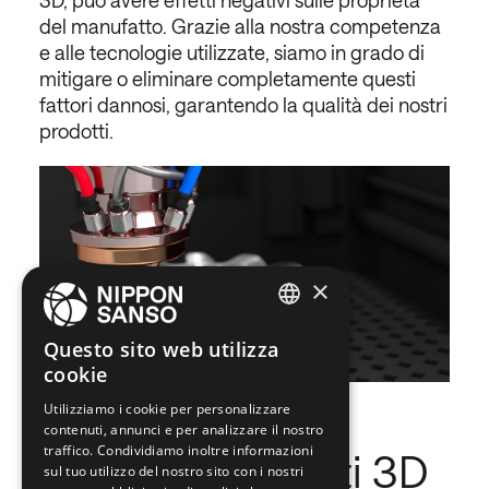
3D, può avere effetti negativi sulle proprietà
del manufatto. Grazie alla nostra competenza
e alle tecnologie utilizzate, siamo in grado di
mitigare o eliminare completamente questi
fattori dannosi, garantendo la qualità dei nostri
prodotti.
×
ENGLISH
Questo sito web utilizza
cookie
BELGIUM (NL)
Utilizziamo i cookie per personalizzare
SPANISH
contenuti, annunci e per analizzare il nostro
FRENCH
traffico. Condividiamo inoltre informazioni
Gamma prodotti 3D
sul tuo utilizzo del nostro sito con i nostri
DUTCH