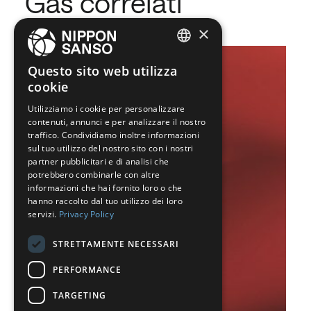
Gas correlati
×
ENGLISH
Questo sito web utilizza
cookie
BELGIUM (NL)
Utilizziamo i cookie per personalizzare
SPANISH
contenuti, annunci e per analizzare il nostro
FRENCH
traffico. Condividiamo inoltre informazioni
sul tuo utilizzo del nostro sito con i nostri
DUTCH
partner pubblicitari e di analisi che
potrebbero combinarle con altre
GERMAN
informazioni che hai fornito loro o che
hanno raccolto dal tuo utilizzo dei loro
ITALIAN
servizi.
Privacy Policy
DANISH
STRETTAMENTE NECESSARI
SWEDISH
PERFORMANCE
BE
TARGETING