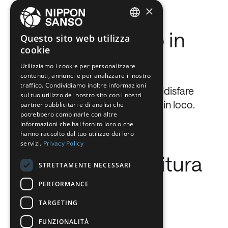
×
componenti del
petrolio greggio in
ENGLISH
Questo sito web utilizza
cookie
BELGIUM (NL)
prodotti utili.
Utilizziamo i cookie per personalizzare
SPANISH
contenuti, annunci e per analizzare il nostro
FRENCH
traffico. Condividiamo inoltre informazioni
La soluzione più efficace per soddisfare
sul tuo utilizzo del nostro sito con i nostri
DUTCH
queste esigenze è la produzione in loco.
partner pubblicitari e di analisi che
potrebbero combinarle con altre
GERMAN
informazioni che hai fornito loro o che
hanno raccolto dal tuo utilizzo dei loro
ITALIAN
servizi.
Privacy Policy
DANISH
Modalità di fornitura
STRETTAMENTE NECESSARI
SWEDISH
PERFORMANCE
BE
TARGETING
FUNZIONALITÀ