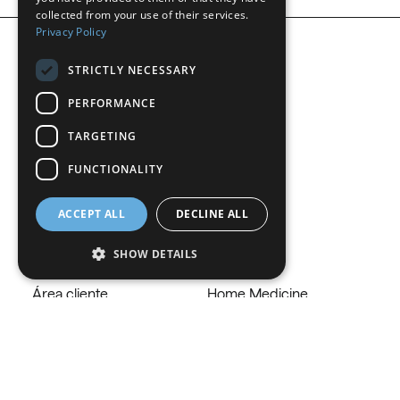
collected from your use of their services.
GERMAN
Privacy Policy
ITALIAN
STRICTLY NECESSARY
DANISH
PERFORMANCE
SWEDISH
TARGETING
Change country
BE
FUNCTIONALITY
ACCEPT ALL
DECLINE ALL
Nippon Sanso
Filiais
SHOW DETAILS
Quem somos
Dryce
Área cliente
Home Medicine
Oximesa
Strictly necessary
Performance
Necessita de ajuda?
Carbonneutralworld
Targeting
Functionality
Ajuda
Strictly necessary cookies allow core website
Contacte-nos
functionality such as user login and account