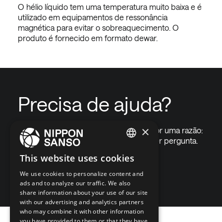
O hélio líquido tem uma temperatura muito baixa e é
utilizado em equipamentos de ressonância
magnética para evitar o sobreaquecimento. O
produto é fornecido em formato dewar.
Precisa de ajuda?
×
Chamam-nos "The Gas Professionals" por uma razão:
somos capazes de responder a qualquer pergunta.
ENGLISH
This website uses cookies
Contacte-nos em
BELGIUM (NL)
We use cookies to personalize content and
ads and to analyze our traffic. We also
SPANISH
share information about your use of our site
with our advertising and analytics partners
FRENCH
who may combine it with other information
DUTCH
you have provided to them or that they have