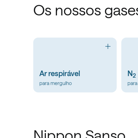
Os nossos gase
N
O
2
2
para mergulho
para
Nippon Sanso