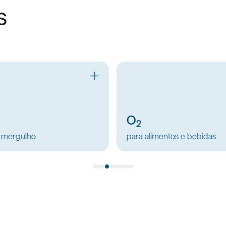
s
N
2
 alimentos e bebidas
para alimentos e bebidas