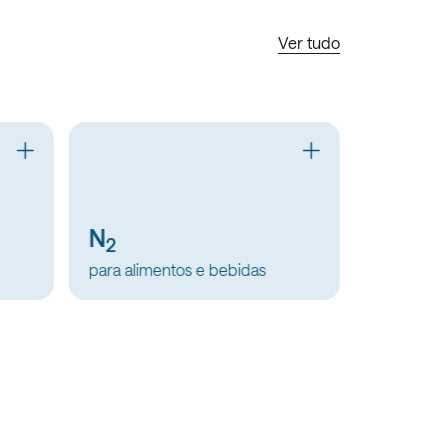
Ver tudo
CO
Sanar
2
para alimentos e bebidas
para fabri