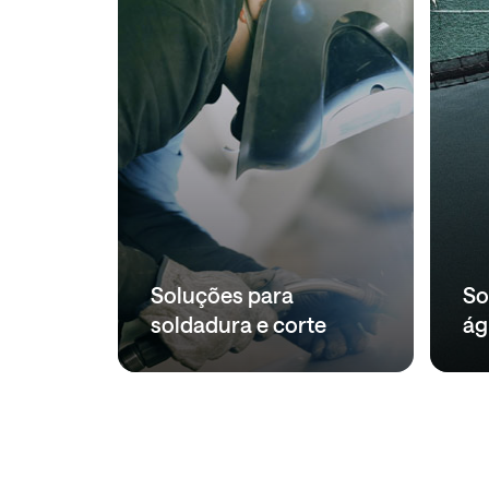
e
gua do
Soluções para
So
soldadura e corte
ág