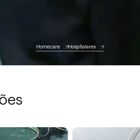
Homecare
Hospitalares
ções