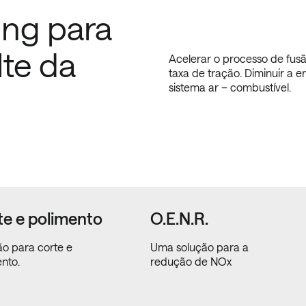
ing para
lte da
Acelerar o processo de fusã
taxa de tração. Diminuir a e
sistema ar – combustível.
te e polimento
O.E.N.R.
ão para corte e
Uma solução para a
nto.
redução de NOx