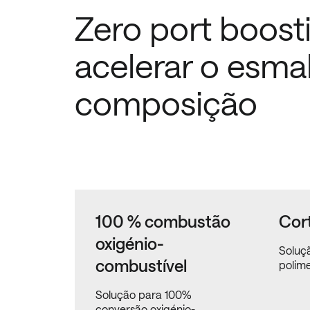
Zero port boost
acelerar o esma
composição
100 % combustão
Cor
oxigénio-
Soluç
combustível
polime
Solução para 100%
conversão oxigénio-