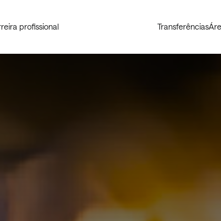
reira profissional
Transferências
Áre