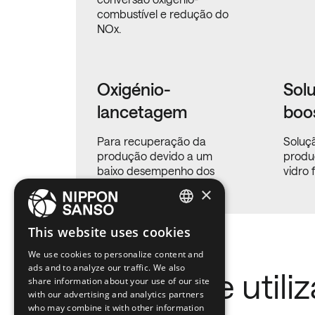
combustível e redução do
NOx.
Oxigénio-
Solu
lancetagem
boo
Para recuperação da
Soluç
produção devido a um
produ
baixo desempenho dos
vidro 
regeneradores.
×
ENGLISH
This website uses cookies
BELGIUM (NL)
We use cookies to personalize content and
ads and to analyze our traffic. We also
SPANISH
Gases que utili
share information about your use of our site
with our advertising and analytics partners
FRENCH
who may combine it with other information