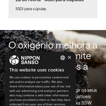
SSDI para cúpulas.
O oxigénio melhora a
eficiência e permite
×
manter os custos a
ENGLISH
This website uses cookies
um nível baixo.
BELGIUM (NL)
We use cookies to personalize content and
ads and to analyze our traffic. We also
SPANISH
share information about your use of our site
Um caminho essencial para atingir os seus
with our advertising and analytics partners
FRENCH
who may combine it with other information
objetivos é a utilização de combustíveis
DUTCH
you have provided to them or that they have
secundários, especialmente a taxa SSW
collected from your use of their services.