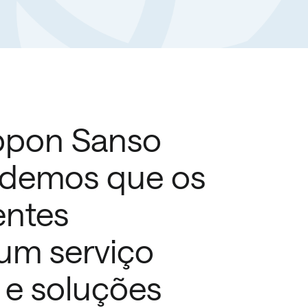
ppon Sanso
demos que os
entes
m serviço
l e soluções