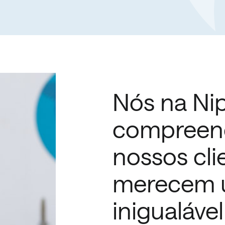
Nós na Ni
compreen
nossos cli
merecem u
inigualáve