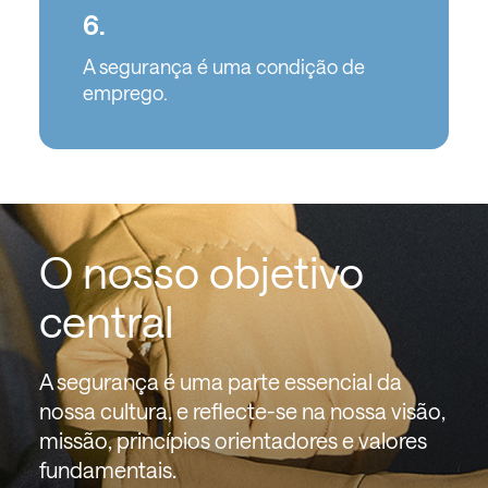
6.
A segurança é uma condição de
emprego.
O nosso objetivo
central
A segurança é uma parte essencial da
nossa cultura, e reflecte-se na nossa visão,
missão, princípios orientadores e valores
fundamentais.