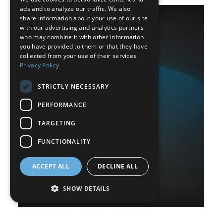
ads and to analyze our traffic. We also
SPANISH
share information about your use of our site
with our advertising and analytics partners
FRENCH
who may combine it with other information
DUTCH
you have provided to them or that they have
collected from your use of their services.
GERMAN
Privacy Policy
ITALIAN
STRICTLY NECESSARY
DANISH
PERFORMANCE
SWEDISH
TARGETING
BE
FUNCTIONALITY
ACCEPT ALL
DECLINE ALL
SHOW DETAILS