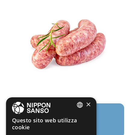
×
Processo completamente
ENGLISH
Questo sito web utilizza
automatizzato
cookie
BELGIUM (NL)