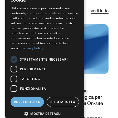
Utilizziamo i cookie per personalizzare
SPANISH
Vedi tutto
contenuti, annunci e per analizzare il nostro
FRENCH
traffico. Condividiamo inoltre informazioni
sul tuo utilizzo del nostro sito con i nostri
DUTCH
partner pubblicitari e di analisi che
potrebbero combinarle con altre
GERMAN
informazioni che hai fornito loro o che
hanno raccolto dal tuo utilizzo dei loro
ITALIAN
servizi.
Privacy Policy
DANISH
STRETTAMENTE NECESSARI
SWEDISH
PERFORMANCE
BE
TARGETING
01.07.2026
FUNZIONALITÀ
Nippon Sanso e HYSYTECH hanno
costituito una joint venture strategica per
ACCETTA TUTTO
RIFIUTA TUTTO
accelerare la crescita di Soluzioni On-site
Avanzate
MOSTRA DETTAGLI