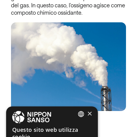
del gas. In questo caso, l'ossigeno agisce come
composto chimico ossidante.
×
ENGLISH
Questo sito web utilizza
Ultime news
cookie
BELGIUM (NL)