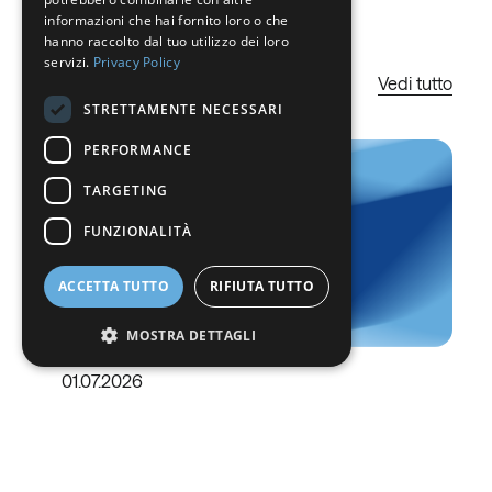
GERMAN
Ultime news
informazioni che hai fornito loro o che
hanno raccolto dal tuo utilizzo dei loro
ITALIAN
servizi.
Privacy Policy
Vedi tutto
DANISH
STRETTAMENTE NECESSARI
SWEDISH
PERFORMANCE
BE
TARGETING
FUNZIONALITÀ
ACCETTA TUTTO
RIFIUTA TUTTO
MOSTRA DETTAGLI
01.07.2026
Strettamente necessari
Performance
Nippon Sanso e HYSYTECH hanno
costituito una joint venture strategica per
Targeting
Funzionalità
accelerare la crescita di Soluzioni On-site
I cookie strettamente necessari consentono le