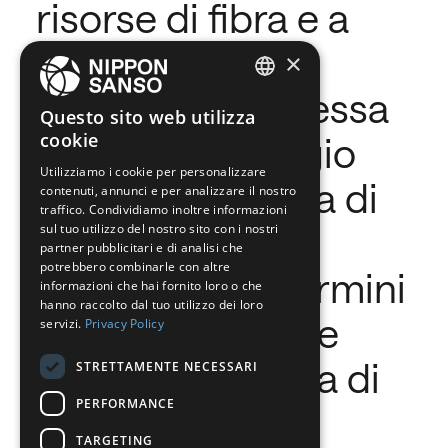
risorse di fibra e a
una maggiore
×
precisione di messa
ENGLISH
Questo sito web utilizza
cookie
a fuoco del raggio
BELGIUM (NL)
Utilizziamo i cookie per personalizzare
SPANISH
laser. Ma si tratta di
contenuti, annunci e per analizzare il nostro
FRENCH
traffico. Condividiamo inoltre informazioni
un processo
sul tuo utilizzo del nostro sito con i nostri
DUTCH
partner pubblicitari e di analisi che
potrebbero combinarle con altre
complesso in termini
GERMAN
informazioni che hai fornito loro o che
hanno raccolto dal tuo utilizzo dei loro
ITALIAN
di ripetibilità, che
servizi.
Privacy Policy
DANISH
necessita ancora di
STRETTAMENTE NECESSARI
SWEDISH
PERFORMANCE
ulteriori studi e
BE
TARGETING