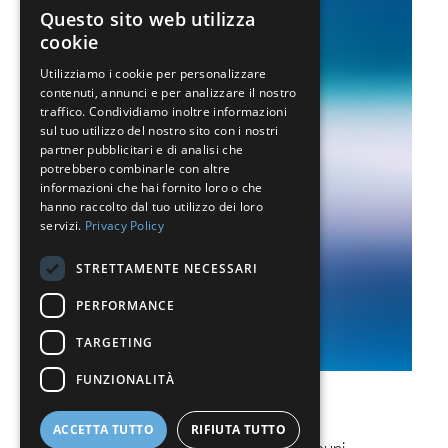
ENGLISH
Questo sito web utilizza
cookie
BELGIUM (NL)
Utilizziamo i cookie per personalizzare
SPANISH
contenuti, annunci e per analizzare il nostro
FRENCH
traffico. Condividiamo inoltre informazioni
sul tuo utilizzo del nostro sito con i nostri
DUTCH
partner pubblicitari e di analisi che
potrebbero combinarle con altre
GERMAN
informazioni che hai fornito loro o che
hanno raccolto dal tuo utilizzo dei loro
ITALIAN
servizi.
Privacy Policy
DANISH
STRETTAMENTE NECESSARI
SWEDISH
PERFORMANCE
BE
TARGETING
FUNZIONALITÀ
Gas refrigeranti HFC
ACCETTA TUTTO
RIFIUTA TUTTO