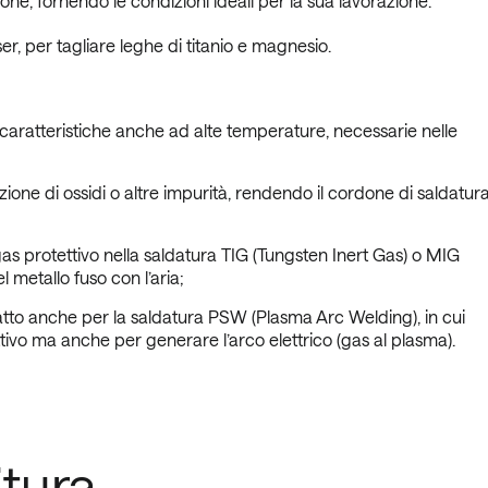
ione, fornendo le condizioni ideali per la sua lavorazione.
er, per tagliare leghe di titanio e magnesio.
caratteristiche anche ad alte temperature, necessarie nelle
ione di ossidi o altre impurità, rendendo il cordone di saldatur
 protettivo nella saldatura TIG (Tungsten Inert Gas) o MIG
 metallo fuso con l’aria;
tto anche per la saldatura PSW (Plasma Arc Welding), in cui
ivo ma anche per generare l’arco elettrico (gas al plasma).
itura