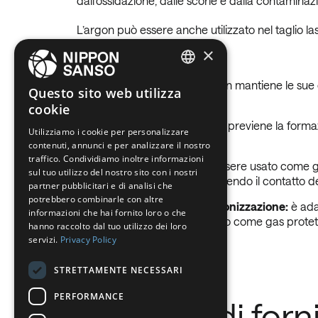
dall’ossidazione, dalle scorie e dalla contaminaz
L’argon può essere anche utilizzato nel taglio las
×
Nel dettaglio:
Stabilità termica:
ENGLISH
l’argon mantiene le sue 
Questo sito web utilizza
operazioni di saldatura;
cookie
BELGIUM (NL)
Inerzia chimica:
l’argon previene la formaz
Utilizziamo i cookie per personalizzare
SPANISH
pulito e di qualità;
contenuti, annunci e per analizzare il nostro
FRENCH
traffico. Condividiamo inoltre informazioni
Azione isolante:
può essere usato come gas
sul tuo utilizzo del nostro sito con i nostri
(Metal Inert Gas), impedendo il contatto del
DUTCH
partner pubblicitari e di analisi che
potrebbero combinarle con altre
GERMAN
Bassa temperatura di ionizzazione:
è ada
informazioni che hai fornito loro o che
viene impiegato non solo come gas protett
hanno raccolto dal tuo utilizzo dei loro
ITALIAN
servizi.
Privacy Policy
DANISH
STRETTAMENTE NECESSARI
SWEDISH
PERFORMANCE
Modalità di forn
BE