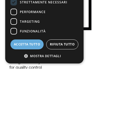
STRETTAMENTE NECESSARI
SWEDISH
PERFORMANCE
BE
TARGETING
FUNZIONALITÀ
ACCETTA TUTTO
RIFIUTA TUTTO
Gas analysis
MOSTRA DETTAGLI
Refrigerant analysis service
for quality control
Strettamente necessari
Performance
Targeting
Funzionalità
I cookie strettamente necessari consentono le
funzionalità principali del sito web come
Do you still have
l"accesso dell"utente e la gestione
dell"account. Il sito web non può essere
utilizzato correttamente senza i cookie
questions?
strettamente necessari.