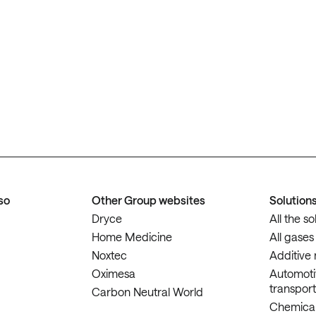
so
Other Group websites
Solution
Dryce
All the so
Home Medicine
All gases
Noxtec
Additive
Oximesa
Automoti
transport
Carbon Neutral World
Chemical