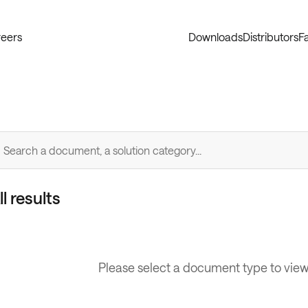
eers
Downloads
Distributors
Fa
arch a document, a solution category...
ll results
Please select a document type to vie