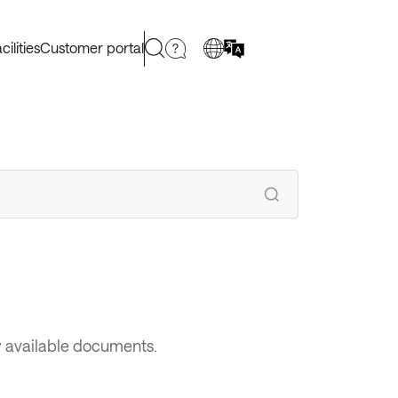
cilities
Customer portal
w available documents.