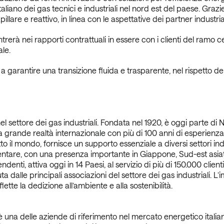
aliano dei gas tecnici e industriali nel nord est del paese. Gra
illare e reattivo, in linea con le aspettative dei partner industrial
rerà nei rapporti contrattuali in essere con i clienti del ramo c
le.
rantire una transizione fluida e trasparente, nel rispetto dell
 nel settore dei gas industriali. Fondata nel 1920, è oggi parte 
rande realtà internazionale con più di 100 anni di esperienza n
o il mondo, fornisce un supporto essenziale a diversi settori indust
l’alimentare, con una presenza importante in Giappone, Sud-est asia
ti, attiva oggi in 14 Paesi, al servizio di più di 150.000 client
a dalle principali associazioni del settore dei gas industriali. L
ette la dedizione all’ambiente e alla sostenibilità.
na delle aziende di riferimento nel mercato energetico italiano