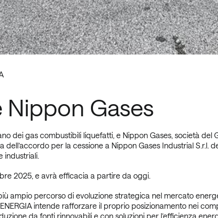
A
 Nippon Gases
no dei gas combustibili liquefatti, e Nippon Gases, società d
 dell’accordo per la cessione a Nippon Gases Industrial S.r.l.
industriali.
obre 2025, e avrà efficacia a partire da oggi.
iù ampio percorso di evoluzione strategica nel mercato energetic
ENERGIA intende rafforzare il proprio posizionamento nei comp
oduzione da fonti rinnovabili e con soluzioni per l’efficienza e