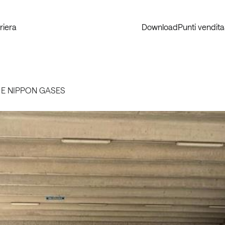
riera
Download
Punti vendita
 E NIPPON GASES