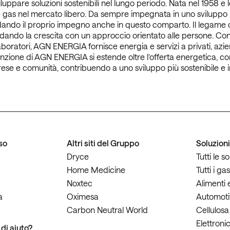
iluppare soluzioni sostenibili nel lungo periodo. Nata nel 1958 
e gas nel mercato libero. Da sempre impegnata in uno sviluppo re
idando il proprio impegno anche in questo comparto. Il legame con
ando la crescita con un approccio orientato alle persone. Con 30 
aboratori, AGN ENERGIA fornisce energia e servizi a privati, azi
nzione di AGN ENERGIA si estende oltre l’offerta energetica, con i
rese e comunità, contribuendo a uno sviluppo più sostenibile e i
so
Altri siti del Gruppo
Soluzion
Dryce
Tutti le s
Home Medicine
Tutti i ga
Noxtec
Alimenti
a
Oximesa
Automotiv
Carbon Neutral World
Cellulosa
Elettroni
di aiuto?