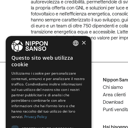
autorevolezza e credibilità, permettendole di sv
la propria offerta con GNL e soluzioni per luce 
fotovoltaico e nell’efficienza energetica, consol
hanno sempre caratterizzato il suo sviluppo, guid
di euro e un team di oltre 750 dipendenti e coll
transizione energetica equa e accessibile. L’atte
legame con il territorio e creano valore per imp
×
ENGLISH
Questo sito web utilizza
cookie
BELGIUM (NL)
Utilizziamo i cookie per personalizzare
SPANISH
contenuti, annunci e per analizzare il nostro
Nippon San
FRENCH
traffico. Condividiamo inoltre informazioni
Chi siamo
sul tuo utilizzo del nostro sito con i nostri
DUTCH
Area clienti
partner pubblicitari e di analisi che
potrebbero combinarle con altre
Download
GERMAN
Change country
informazioni che hai fornito loro o che
Punti vendit
hanno raccolto dal tuo utilizzo dei loro
ITALIAN
servizi.
Privacy Policy
DANISH
Hai bisogno 