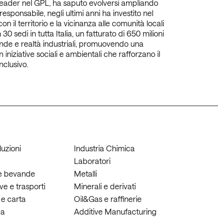
e leader nel GPL, ha saputo evolversi ampliando
sponsabile, negli ultimi anni ha investito nel
 il territorio e la vicinanza alle comunità locali
sedi in tutta Italia, un fatturato di 650 milioni
ende e realtà industriali, promuovendo una
niziative sociali e ambientali che rafforzano il
nclusivo.
i
oluzioni
Industria Chimica
s
Laboratori
 e bevande
Metalli
e e trasporti
Minerali e derivati
 e carta
Oil&Gas e raffinerie
ca
Additive Manufacturing