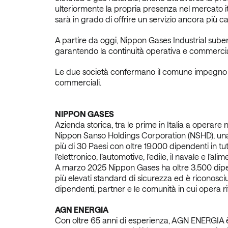
ulteriormente la propria presenza nel mercato it
sarà in grado di offrire un servizio ancora più cap
A partire da oggi, Nippon Gases Industrial subent
garantendo la continuità operativa e commercia
Le due società confermano il comune impegno a ga
commerciali.
NIPPON GASES
Azienda storica, tra le prime in Italia a operare
Nippon Sanso Holdings Corporation (NSHD), una g
più di 30 Paesi con oltre 19.000 dipendenti in tutt
l’elettronico, l’automotive, l’edile, il navale e 
A marzo 2025 Nippon Gases ha oltre 3.500 dipenden
più elevati standard di sicurezza ed è riconosciut
dipendenti, partner e le comunità in cui opera rifl
AGN ENERGIA
Con oltre 65 anni di esperienza, AGN ENERGIA è u