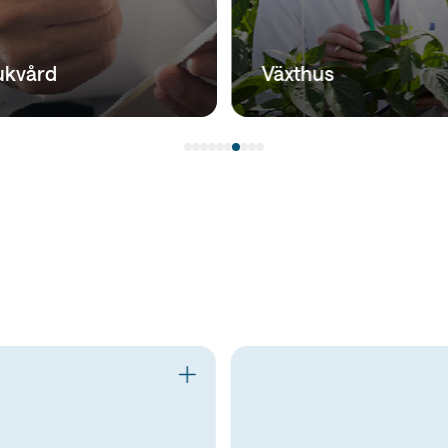
ukvård
Växthus