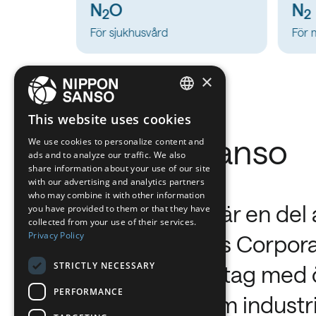
N
N
2
2
För metallindustrin
För 
×
ENGLISH
This website uses cookies
BELGIUM (NL)
Nippon Sanso
We use cookies to personalize content and
ads and to analyze our traffic. We also
SPANISH
share information about your use of our site
with our advertising and analytics partners
FRENCH
who may combine it with other information
DUTCH
Nippon Sanso är en del
you have provided to them or that they have
collected from your use of their services.
GERMAN
Privacy Policy
Sanso Holdings Corpora
ITALIAN
STRICTLY NECESSARY
ett globalt företag med 
DANISH
PERFORMANCE
erfarenhet inom industr
SWEDISH