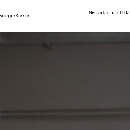
Nedladdningar
Hitt
sningar
Karriär