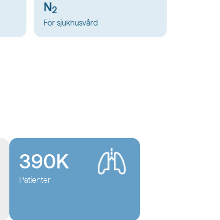
H
He
2
För metallindustrin
För metall
390K
Patienter