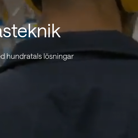
asteknik
ed hundratals lösningar