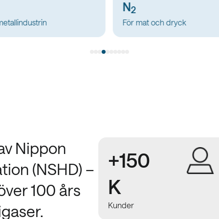
N
2
mat och dryck
För sjukhusvård
 av Nippon
+150
tion (NSHD) –
K
över 100 års
Kunder
igaser.