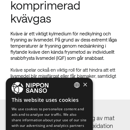
komprimerad
kvävgas
Kväve är ett viktigt kylmedium för nedkylning och
frysning av livsmedel. På grund av dess extremt låga
temperaturer är frysning genom nedsänkning i
flytande kväve den kända frysmetod av individuellt
snabbfrysta livsmedel (IQF) som går snabbast.
Kväve spelar också en viktig roll för att hindra att ett
livsmedel blir missfärgat eller får bismaker, samtidigt
som förvaringen av det förbättras.
×
ENGLISH
This website uses cookies
BELGIUM (NL)
We use cookies to personalize content and
ads and to analyze our traffic. We also
SPANISH
Idealisk för kylning och frysning av mat
share information about your use of our site
Hämmar anaerober och fettoxidation
with our advertising and analytics partners
FRENCH