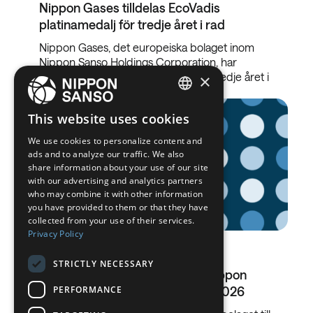
Nippon Gases tilldelas EcoVadis
platinamedalj för tredje året i rad
Nippon Gases, det europeiska bolaget inom
Nippon Sanso Holdings Corporation, har
tilldelats EcoVadis platinamedalj för tredje året i
×
rad. Denna…
ENGLISH
This website uses cookies
BELGIUM (NL)
We use cookies to personalize content and
ads and to analyze our traffic. We also
SPANISH
share information about your use of our site
with our advertising and analytics partners
FRENCH
who may combine it with other information
DUTCH
you have provided to them or that they have
collected from your use of their services.
GERMAN
Privacy Policy
24.09.2025
ITALIAN
STRICTLY NECESSARY
Nippon Gases byter namn till Nippon
DANISH
PERFORMANCE
Sanso från och med den 1 april 2026
SWEDISH