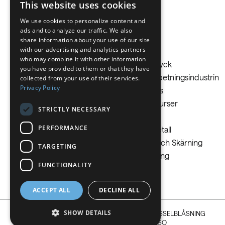
This website uses cookies
BELGIUM (NL)
We use cookies to personalize content and
Talang
ads and to analyze our traffic. We also
SPANISH
share information about your use of our site
with our advertising and analytics partners
FRENCH
Lösningar
who may combine it with other information
Våra gaser
Mat och dryck
DUTCH
you have provided to them or that they have
Våra lösningar
Metallbearbetningsindustrin
collected from your use of their services.
GERMAN
Privacy Policy
Dykning
Olja och gas
ITALIAN
Energi
Säkerhetskurser
STRICTLY NECESSARY
Fordon och transport
Sjukvård
DANISH
PERFORMANCE
Kemisk industri
Stål och Metall
SWEDISH
Kylning med torris
Svetsning och Skärning
TARGETING
BE
Laboratorier
Torrisblästring
FUNCTIONALITY
Växthus
ACCEPT ALL
DECLINE ALL
SHOW DETAILS
JURIDISK INFORMATION
INTEGRITETSPOLICY
VISSELBLÅSNING
COPYRIGHT © 2026 NIPPON SANSO