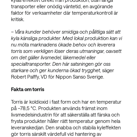
transporter eller onödig väntetid, en avgörande
faktor för verksamheter där temperaturkontroll är
kritisk.
– Våra kunder behöver smidiga och pålitliga sätt att
kyla känsliga produkter. Med lokal produktion kan vi
nu möta marknadens ökade behov och leverera
torris som verkligen löser deras utmaningar, oavsett
om det gäller livsmedel, läkemedel eller
specialtransporter. Den här satsningen gör oss
starkare och ger kunderna ökad trygghet
, säger
Robert Palffy, VD för Nippon Sanso Sverige.
Fakta om torris
Torris är koldioxid i fast form och har en temperatur
på –78,5 °C. Produkten används främst inom
livsmedelsindustrin för att säkerställa att färska och
frysta produkter håller rätt temperatur genom hela
leveranskedjan. Den snabba och stabila kyleffekten
gör torris särskilt värdefull vid hantering av