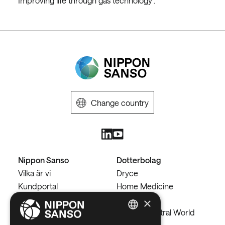
Improving life through gas technology”.
Change country
Nippon Sanso
Dotterbolag
Vilka är vi
Dryce
Kundportal
Home Medicine
Oximesa
×
Behöver du hjälp?
Carbon Neutral World
ENGLISH
Behöver du hjälp?