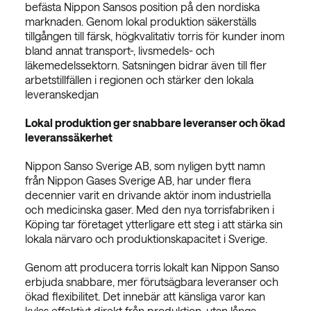
befästa Nippon Sansos position på den nordiska
marknaden. Genom lokal produktion säkerställs
tillgången till färsk, högkvalitativ torris för kunder inom
bland annat transport-, livsmedels- och
läkemedelssektorn. Satsningen bidrar även till fler
arbetstillfällen i regionen och stärker den lokala
leveranskedjan
Lokal produktion ger snabbare leveranser och ökad
leveranssäkerhet
Nippon Sanso Sverige AB, som nyligen bytt namn
från Nippon Gases Sverige AB, har under flera
decennier varit en drivande aktör inom industriella
och medicinska gaser. Med den nya torrisfabriken i
Köping tar företaget ytterligare ett steg i att stärka sin
lokala närvaro och produktionskapacitet i Sverige.
Genom att producera torris lokalt kan Nippon Sanso
erbjuda snabbare, mer förutsägbara leveranser och
ökad flexibilitet. Det innebär att känsliga varor kan
kylas effektivt direkt från produktion, utan långa