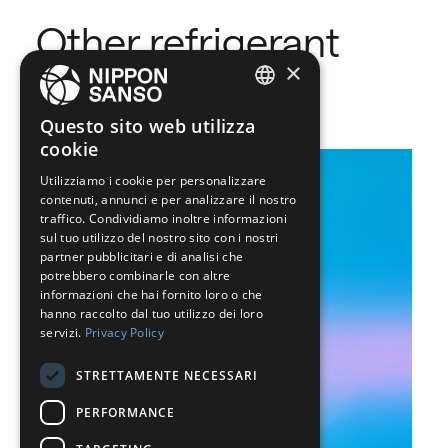
Other refrigerant
×
gases
ENGLISH
Questo sito web utilizza
cookie
BELGIUM (NL)
Utilizziamo i cookie per personalizzare
SPANISH
contenuti, annunci e per analizzare il nostro
FRENCH
traffico. Condividiamo inoltre informazioni
sul tuo utilizzo del nostro sito con i nostri
DUTCH
partner pubblicitari e di analisi che
potrebbero combinarle con altre
GERMAN
informazioni che hai fornito loro o che
hanno raccolto dal tuo utilizzo dei loro
ITALIAN
servizi.
Privacy Policy
DANISH
STRETTAMENTE NECESSARI
SWEDISH
PERFORMANCE
BE