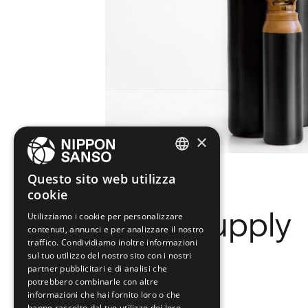
×
ENGLISH
Questo sito web utilizza
cookie
BELGIUM (NL)
Form of supply
Utilizziamo i cookie per personalizzare
SPANISH
contenuti, annunci e per analizzare il nostro
FRENCH
traffico. Condividiamo inoltre informazioni
sul tuo utilizzo del nostro sito con i nostri
DUTCH
partner pubblicitari e di analisi che
potrebbero combinarle con altre
GERMAN
informazioni che hai fornito loro o che
hanno raccolto dal tuo utilizzo dei loro