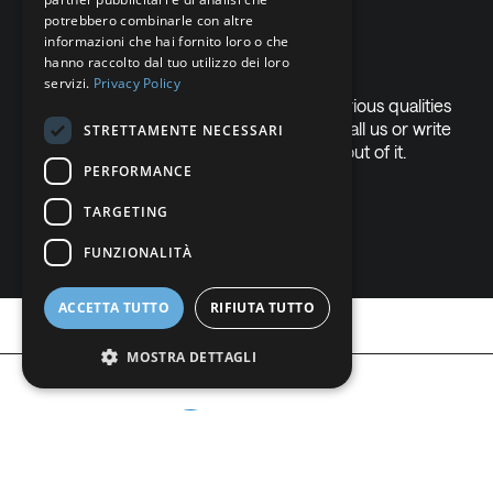
potrebbero combinarle con altre
GERMAN
questions?
informazioni che hai fornito loro o che
hanno raccolto dal tuo utilizzo dei loro
ITALIAN
servizi.
Privacy Policy
In Nippon Sanso we have developed various qualities
DANISH
of gases to adapt to your applications. Call us or write
STRETTAMENTE NECESSARI
SWEDISH
to us and we will help you get the most out of it.
PERFORMANCE
BE
TARGETING
Contact us
FUNZIONALITÀ
ACCETTA TUTTO
RIFIUTA TUTTO
MOSTRA DETTAGLI
Strettamente necessari
Performance
Targeting
Funzionalità