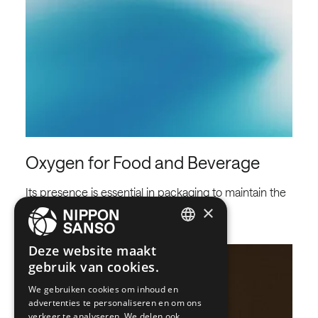
Oxygen for Food and Beverage
Its presence is essential in packaging to maintain the
quality of food products. …
×
Read more
ENGLISH
Deze website maakt
gebruik van cookies.
BELGIUM (NL)
We gebruiken cookies om inhoud en
SPANISH
advertenties te personaliseren en om ons
FRENCH
verkeer te analyseren. We delen ook