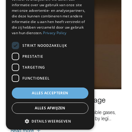
informatie over uw gebruik van onze site
DUTCH
met onze advertentie- en analysepartners,
die deze kunnen combineren met andere
GERMAN
informatie die u aan hen heeft verstrekt of
die zij hebben verzameld door uw gebruik
ITALIAN
van hun diensten.
Privacy Policy
DANISH
STRIKT NOODZAKELIJK
SWEDISH
PRESTATIE
BE
TARGETING
FUNCTIONEEL
ALLES ACCEPTEREN
Helium for Food and Beverage
ALLES AFWIJZEN
It is the smallest molecular gas among noble gases,
and the family of food gases established by legi…
DETAILS WEERGEVEN
Read more