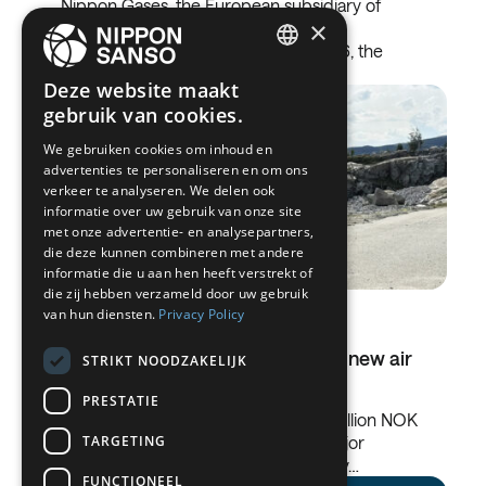
Nippon Gases, the European subsidiary of
×
Nippon Sanso Holdings Corporation,
announces that, starting April 1st 2026, the
company will operate…
ENGLISH
Deze website maakt
gebruik van cookies.
BELGIUM (NL)
We gebruiken cookies om inhoud en
SPANISH
advertenties te personaliseren en om ons
FRENCH
verkeer te analyseren. We delen ook
informatie over uw gebruik van onze site
DUTCH
met onze advertentie- en analysepartners,
die deze kunnen combineren met andere
GERMAN
informatie die u aan hen heeft verstrekt of
die zij hebben verzameld door uw gebruik
ITALIAN
van hun diensten.
Privacy Policy
08.09.2025
DANISH
Nippon Gases Norway invests in new air
STRIKT NOODZAKELIJK
SWEDISH
gas plant in Hjelmeland
PRESTATIE
BE
Nippon Gases Norway invests 400 million NOK
TARGETING
in new air gas plant in Hjelmeland. Major
initiative to strengthen supply security…
FUNCTIONEEL