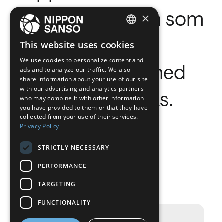
erbjuder system som
×
förbättrar
ENGLISH
This website uses cookies
BELGIUM (NL)
We use cookies to personalize content and
torkprocesser med
ads and to analyze our traffic. We also
SPANISH
share information about your use of our site
with our advertising and analytics partners
FRENCH
inert och torr gas.
who may combine it with other information
DUTCH
you have provided to them or that they have
collected from your use of their services.
GERMAN
Privacy Policy
ITALIAN
STRICTLY NECESSARY
Användning
DANISH
PERFORMANCE
SWEDISH
TARGETING
BE
FUNCTIONALITY