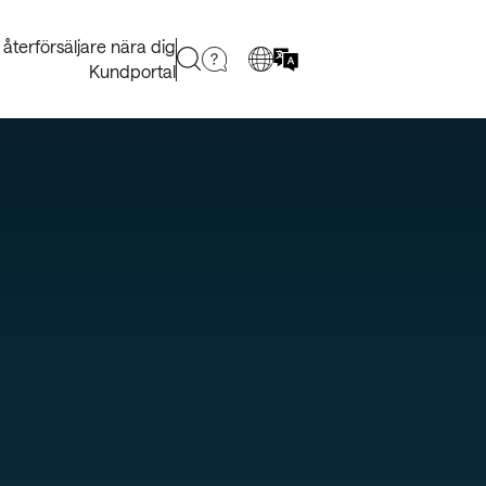
a återförsäljare nära dig
Kundportal