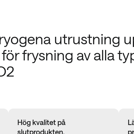
yogena utrustning upp
 för frysning av alla t
CO2
Hög kvalitet på
Lä
slutprodukten.
p