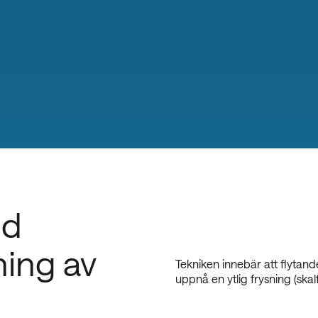
id
ning av
Tekniken innebär att flytande
uppnå en ytlig frysning (skal