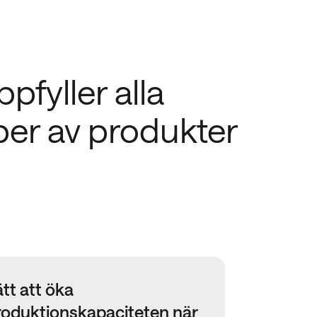
fyller alla
yper av produkter
tt att öka
roduktionskapaciteten när