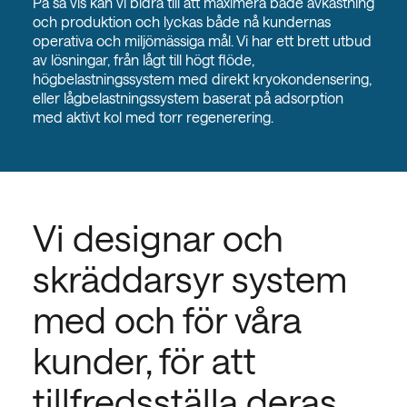
På så vis kan vi bidra till att maximera både avkastning
och produktion och lyckas både nå kundernas
operativa och miljömässiga mål. Vi har ett brett utbud
av lösningar, från lågt till högt flöde,
högbelastningssystem med direkt kryokondensering,
eller lågbelastningssystem baserat på adsorption
med aktivt kol med torr regenerering.
Vi designar och
skräddarsyr system
med och för våra
kunder, för att
tillfredsställa deras