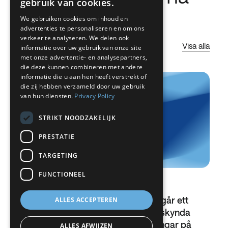
gebruik van cookies.
BELGIUM (NL)
från företaget
We gebruiken cookies om inhoud en
SPANISH
advertenties te personaliseren en om ons
FRENCH
verkeer te analyseren. We delen ook
Visa alla
informatie over uw gebruik van onze site
DUTCH
met onze advertentie- en analysepartners,
die deze kunnen combineren met andere
GERMAN
informatie die u aan hen heeft verstrekt of
die zij hebben verzameld door uw gebruik
ITALIAN
van hun diensten.
Privacy Policy
DANISH
STRIKT NOODZAKELIJK
SWEDISH
PRESTATIE
BE
TARGETING
FUNCTIONEEL
01.07.2026
Nippon Sanso och HYSYTECH ingår ett
ALLES ACCEPTEREN
strategiskt samarbete för att påskynda
tillväxten inom avancerade lösningar på
ALLES AFWIJZEN