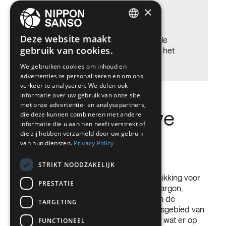
×
Droogijs
ENGLISH
Deze website maakt
Oplossing voor temperatuurscontrole
gebruik van cookies.
BELGIUM (NL)
gedurende het productieproces en het
transport.
We gebruiken cookies om inhoud en
SPANISH
advertenties te personaliseren en om ons
FRENCH
verkeer te analyseren. We delen ook
informatie over uw gebruik van onze site
DUTCH
met onze advertentie- en analysepartners,
De gassen die we
die deze kunnen combineren met andere
GERMAN
informatie die u aan hen heeft verstrekt of
gebruiken
die zij hebben verzameld door uw gebruik
ITALIAN
van hun diensten.
Privacy Policy
DANISH
STRIKT NOODZAKELIJK
SWEDISH
Onze werknemers staan ter uwer beschikking voor
PRESTATIE
BE
meer informatie. Onze zuurstof, stikstof, argon,
koolstofdioxide en waterstof voldoen aan de
TARGETING
strengste kwaliteitsnorm. Het toepassingsgebied van
al deze gassen gaat heel wat verder dan wat er op
FUNCTIONEEL