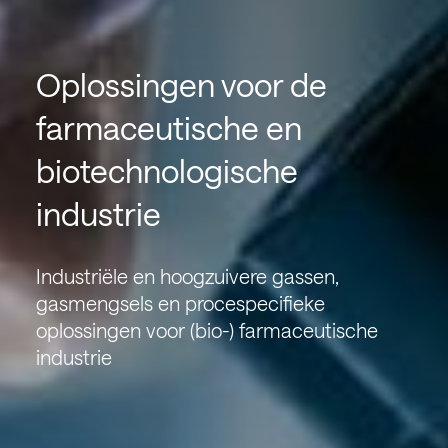
Oplossingen voor de
farmaceutische en
biotechnologische
industrie
Industriële en hoogzuivere gassen,
gasmengsels en procespecifieke
oplossingen voor (bio-) farmaceutische
industrie