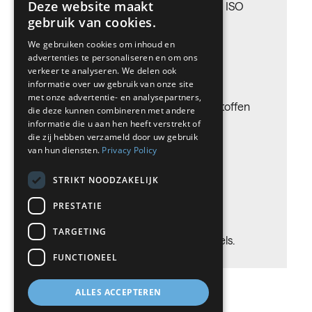
Deze website maakt
Hoogste nauwkeurigheid onder een ISO
gebruik van cookies.
9001-kwaliteitssysteem
BELGIUM (NL)
We gebruiken cookies om inhoud en
SPANISH
advertenties te personaliseren en om ons
FRENCH
verkeer te analyseren. We delen ook
Procesgassen
informatie over uw gebruik van onze site
DUTCH
met onze advertentie- en analysepartners,
Koolwaterstoffen en anorganische stoffen
die deze kunnen combineren met andere
GERMAN
voor onderzoek.
informatie die u aan hen heeft verstrekt of
die zij hebben verzameld door uw gebruik
ITALIAN
van hun diensten.
Privacy Policy
DANISH
Verpakkingen voor kleine
STRIKT NOODZAKELIJK
SWEDISH
hoeveelheden
PRESTATIE
BE
De ideale oplossing voor kleine
TARGETING
hoeveelheden ijk- en testgasmengsels.
FUNCTIONEEL
ALLES ACCEPTEREN