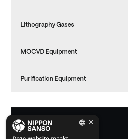
Lithography Gases
MOCVD Equipment
Purification Equipment
×
Nippon Sanso is a
ENGLISH
Deze website maakt