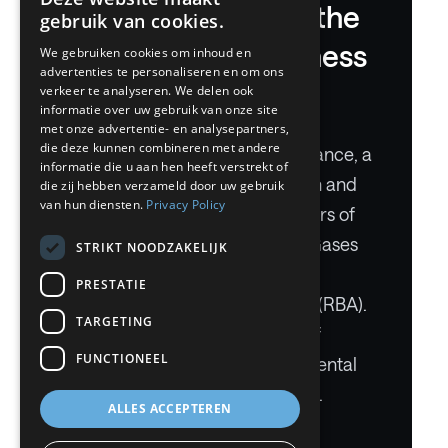
proud member of the
gebruik van cookies.
BELGIUM (NL)
Responsible Business
We gebruiken cookies om inhoud en
SPANISH
advertenties te personaliseren en om ons
Alliance (RBA)
FRENCH
verkeer te analyseren. We delen ook
informatie over uw gebruik van onze site
DUTCH
met onze advertentie- en analysepartners,
die deze kunnen combineren met andere
Along with Safety and Compliance, a
GERMAN
informatie die u aan hen heeft verstrekt of
healthy Environment, Diversion and
die zij hebben verzameld door uw gebruik
ITALIAN
van hun diensten.
Privacy Policy
Inclusion are fundamental pillars of
DANISH
our Company’s DNA. Nippon Gases
STRIKT NOODZAKELIJK
SWEDISH
is a proud member of the
PRESTATIE
BE
Responsible Business Alliance (RBA).
TARGETING
The RBA is a voluntary Code of
FUNCTIONEEL
Conduct with social, environmental
and ethical industry standards.
ALLES ACCEPTEREN