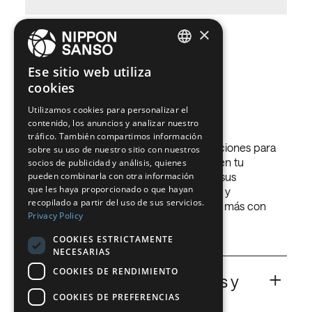
×
Gases que
ENGLISH
Ese sitio web utiliza
cookies
utilizamos
BELGIUM (NL)
Utilizamos cookies para personalizar el
SPANISH
contenido, los anuncios y analizar nuestro
FRENCH
tráfico. También compartimos información
En Nippon Sanso tenemos muchas soluciones para
sobre su uso de nuestro sitio con nuestros
DUTCH
ayudarte a obtener mejores resultados en tu
socios de publicidad y análisis, quienes
actividad, elegidas con precisión según sus
pueden combinarla con otra información
GERMAN
que les haya proporcionado o que hayan
necesidades, y que reducirán los costes y
recopilado a partir del uso de sus servicios.
aumentarán la productividad. ¡Consigue más con
ITALIAN
Privacy Policy
menos!
DANISH
COOKIES ESTRICTAMENTE
NECESARIAS
SWEDISH
COOKIES DE RENDIMIENTO
+
BE
Ar
Argón para alimentos y
COOKIES DE PREFERENCIAS
bebidas