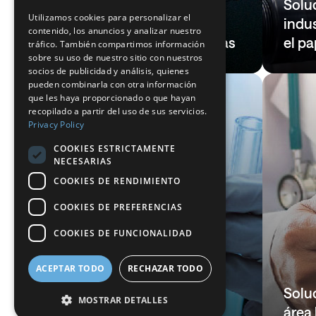
Solu
Utilizamos cookies para personalizar el
SPANISH
Soluciones para el
indus
contenido, los anuncios y analizar nuestro
tratamiento de aguas
el pa
FRENCH
tráfico. También compartimos información
sobre su uso de nuestro sitio con nuestros
DUTCH
socios de publicidad y análisis, quienes
pueden combinarla con otra información
GERMAN
que les haya proporcionado o que hayan
recopilado a partir del uso de sus servicios.
ITALIAN
Privacy Policy
DANISH
COOKIES ESTRICTAMENTE
NECESARIAS
SWEDISH
COOKIES DE RENDIMIENTO
BE
COOKIES DE PREFERENCIAS
COOKIES DE FUNCIONALIDAD
ACEPTAR TODO
RECHAZAR TODO
Soluciones para
laboratorios e
Solu
MOSTRAR DETALLES
investigación
área 