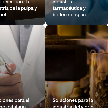
ciones para la
industria
tria de la pulpa y
farmacéutica y
pel
biotecnológica
ciones para el
Soluciones para la
hospitalaria
industria del vidrio