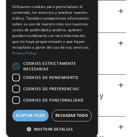
Utilizamos cookies para personalizar el
SPANISH
+
H
Hidrógeno para
contenido, los anuncios y analizar nuestro
2
FRENCH
tráfico. También compartimos información
refinado de petróleo
sobre su uso de nuestro sitio con nuestros
DUTCH
socios de publicidad y análisis, quienes
Hidrógeno para refinado de petróleo.
pueden combinarla con otra información
GERMAN
+
que les haya proporcionado o que hayan
CO
Dióxido de carbono
2
recopilado a partir del uso de sus servicios.
ITALIAN
para refinado de
Privacy Policy
DANISH
petróleo
COOKIES ESTRICTAMENTE
NECESARIAS
SWEDISH
Desde el control del pH en el tratamiento de aguas
COOKIES DE RENDIMIENTO
BE
+
residuales, hasta la congelación de una sección del
O
Oxígeno para la
2
COOKIES DE PREFERENCIAS
contenido de una tubería en estado líquido.
industria del petróleo y
COOKIES DE FUNCIONALIDAD
gas natural
Dióxido de carbono
ACEPTAR TODO
RECHAZAR TODO
El oxígeno es una materia prima esencial en
+
muchos procesos de fabricación química y
N
Nitrógeno para la
2
MOSTRAR DETALLES
petroquímica.