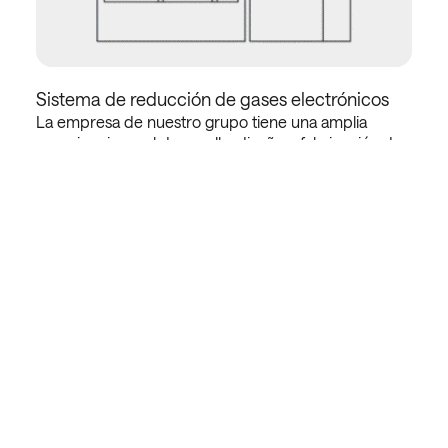
Sistema de reducción de gases electrónicos
La empresa de nuestro grupo tiene una amplia
experiencia en el desarrollo, diseño y fabricación de
equipos de tratamiento (reducción) de gases de
escape para desintoxicar de forma segura y
completa diversos gases utilizados en su planta de
fabricación.