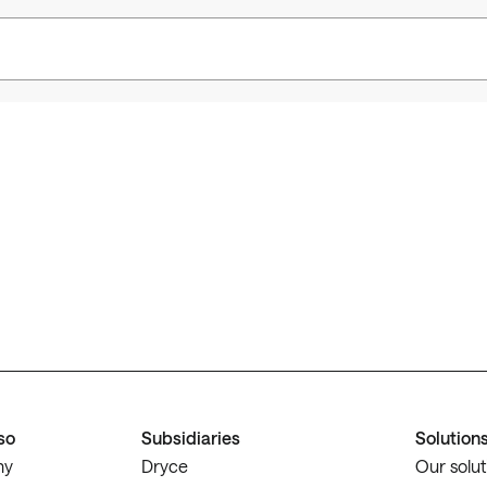
so
Subsidiaries
Solution
ny
Dryce
Our solut