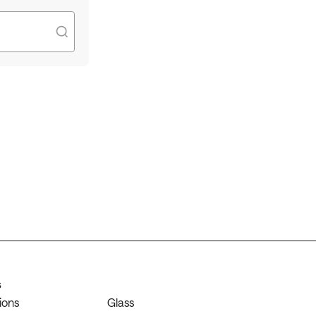
s
ions
Glass