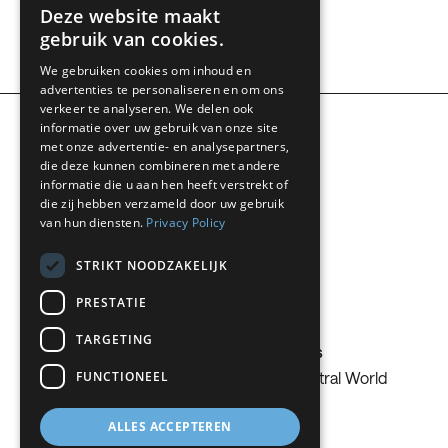
ENGLISH
Deze website maakt
gebruik van cookies.
BELGIUM (NL)
We gebruiken cookies om inhoud en
SPANISH
advertenties te personaliseren en om ons
FRENCH
verkeer te analyseren. We delen ook
informatie over uw gebruik van onze site
DUTCH
met onze advertentie- en analysepartners,
die deze kunnen combineren met andere
GERMAN
informatie die u aan hen heeft verstrekt of
die zij hebben verzameld door uw gebruik
ITALIAN
van hun diensten.
Privacy Policy
Change country
DANISH
STRIKT NOODZAKELIJK
SWEDISH
PRESTATIE
BE
TARGETING
Nippon Sanso
Subsidiaries
FUNCTIONEEL
Who we are
Carbon Neutral World
ALLES ACCEPTEREN
Need Help