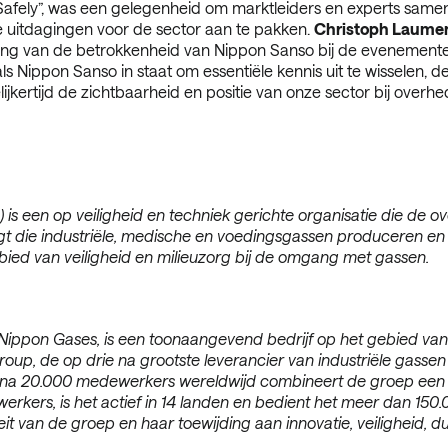
fely”, was een gelegenheid om marktleiders en experts samen 
e uitdagingen voor de sector aan te pakken.
Christoph Laumen
ng van de betrokkenheid van Nippon Sanso bij de evenemente
als Nippon Sanso in staat om essentiële kennis uit te wisselen,
lijkertijd de zichtbaarheid en positie van onze sector bij over
) is een op veiligheid en techniek gerichte organisatie die de
t die industriële, medische en voedingsgassen produceren en d
ied van veiligheid en milieuzorg bij de omgang met gassen.
ippon Gases, is een toonaangevend bedrijf op het gebied van 
up, de op drie na grootste leverancier van industriële gassen
na 20.000 medewerkers wereldwijd combineert de groep een wer
rkers, is het actief in 14 landen en bedient het meer dan 150
it van de groep en haar toewijding aan innovatie, veiligheid, d