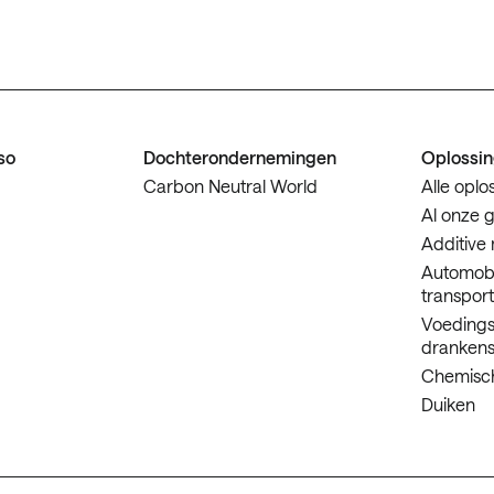
so
Dochterondernemingen
Oplossi
Carbon Neutral World
Alle oplo
Al onze 
Additive
Automobi
transpor
Voedings
drankens
Chemisch
Duiken