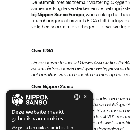
De Summit, met als thema “Mastering Oxygen Sa
samenwerking te versterken en de belangrijkst
bij Nippon Sanso Europe
,
wees ook op het bela
brancheorganisaties zoals EIGA stelt bedrijven 
veiligheidsnormen te verhogen – terwijl we tege
Over EIGA
De European Industrial Gases Association (EIGA
aantal niet-Europese bedrijven vertegenwoordig
het bereiken van de hoogste normen op het geb
Over Nippon Sanso
×
Nippon Sanso, voorheen actief onder de naam N
maakt deel uit van de Nippon Sanso Holdings Gro
ENGLISH
een aanwezigheid in meer dan 30 landen en bij
Deze website maakt
Europa heeft het bedrijf meer dan 4.200 medewe
gebruik van cookies.
BELGIUM (NL)
naamswijziging versterkt de wereldwijde identite
We gebruiken cookies om inhoud en
SPANISH
verbeteren door middel van gastechnologie”.