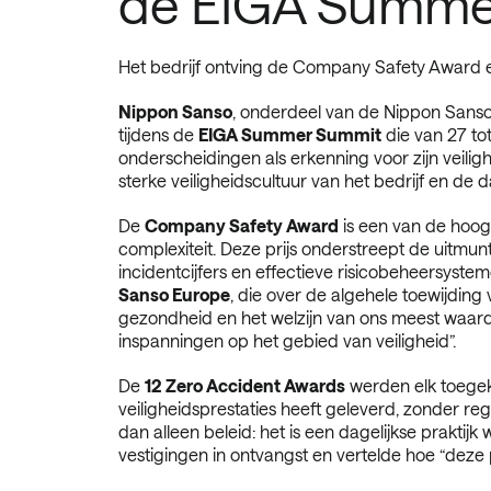
de EIGA Summe
Het bedrijf ontving de Company Safety Award 
Nippon Sanso
, onderdeel van de Nippon Sanso
tijdens de
EIGA Summer Summit
die van 27 tot
onderscheidingen als erkenning voor zijn veil
sterke veiligheidscultuur van het bedrijf en de 
De
Company Safety Award
is een van de hoog
complexiteit. Deze prijs onderstreept de uitmunt
incidentcijfers en effectieve risicobeheersyst
Sanso Europe
, die over de algehele toewijding
gezondheid en het welzijn van ons meest waarde
inspanningen op het gebied van veiligheid
”.
De
12 Zero Accident Awards
werden elk toegeke
veiligheidsprestaties heeft geleverd, zonder reg
dan alleen beleid: het is een dagelijkse prakti
vestigingen in ontvangst en vertelde hoe
“deze 