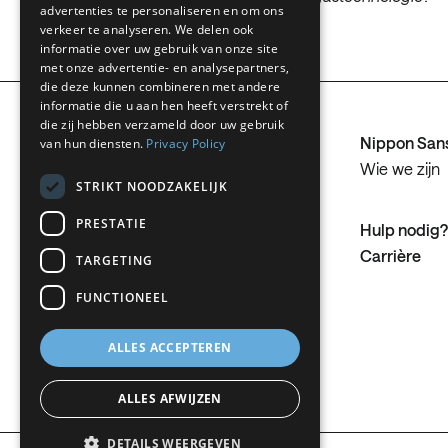
advertenties te personaliseren en om ons
FRENCH
verkeer te analyseren. We delen ook
informatie over uw gebruik van onze site
DUTCH
met onze advertentie- en analysepartners,
die deze kunnen combineren met andere
GERMAN
informatie die u aan hen heeft verstrekt of
die zij hebben verzameld door uw gebruik
ITALIAN
Nippon San
van hun diensten.
Privacy Policy
DANISH
Wie we zijn
STRIKT NOODZAKELIJK
SWEDISH
PRESTATIE
Change country
Hulp nodig?
BE
Carrière
TARGETING
FUNCTIONEEL
ALLES ACCEPTEREN
ALLES AFWIJZEN
DETAILS WEERGEVEN