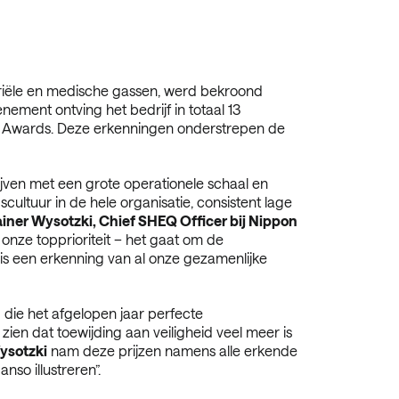
triële en medische gassen, werd bekroond
nement ontving het bedrijf in totaal 13
nt Awards. Deze erkenningen onderstrepen de
jven met een grote operationele schaal en
cultuur in de hele organisatie, consistent lage
iner Wysotzki, Chief SHEQ Officer bij Nippon
s onze topprioriteit – het gaat om de
is een erkenning van al onze gezamenlijke
die het afgelopen jaar perfecte
zien dat toewijding aan veiligheid veel meer is
ysotzki
nam deze prijzen namens alle erkende
Sanso
illustreren”.