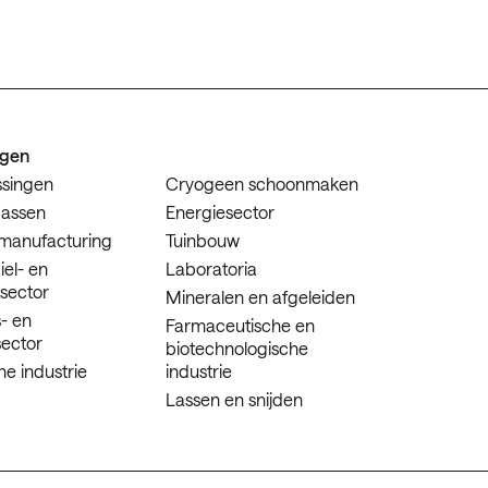
ngen
ssingen
Cryogeen schoonmaken
gassen
Energiesector
 manufacturing
Tuinbouw
el- en
Laboratoria
tsector
Mineralen en afgeleiden
- en
Farmaceutische en
ector
biotechnologische
e industrie
industrie
Lassen en snijden