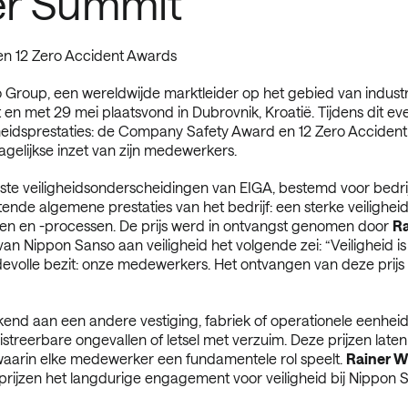
r Summit
en 12 Zero Accident Awards
 Group, een wereldwijde marktleider op het gebied van indus
 en met 29 mei plaatsvond in Dubrovnik, Kroatië. Tijdens dit eve
igheidsprestaties: de Company Safety Award en 12 Zero Accide
dagelijkse inzet van zijn medewerkers.
ste veiligheidsonderscheidingen van EIGA, bestemd voor bedri
ende algemene prestaties van het bedrijf: een sterke veiligheids
emen en -processen. De prijs werd in ontvangst genomen door
Ra
 van Nippon Sanso aan veiligheid het volgende zei: “
Veiligheid i
volle bezit: onze medewerkers. Het ontvangen van deze prijs 
nd aan een andere vestiging, fabriek of operationele eenheid 
istreerbare ongevallen of letsel met verzuim. Deze prijzen laten 
jk waarin elke medewerker een fundamentele rol speelt.
Rainer W
prijzen het langdurige engagement voor veiligheid bij Nippon 