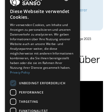
ENGLISH
fühlen sich mit unseren Werten, unserer
Diese Webseite verwendet
Philosophie und unserer Vision als
Cookies.
BELGIUM (NL)
Unternehmen im Einklang
Wir verwenden Cookies, um Inhalte und
SPANISH
Anzeigen zu personalisieren und unseren
FRENCH
Datenverkehr zu analysieren. Wir geben
Daten basierend auf MCG & NSCHD & me Umfrage 2023
Informationen über Ihre Nutzung unserer
DUTCH
Website auch an unsere Werbe- und
Analysepartner weiter, die diese
GERMAN
möglicherweise mit anderen Informationen
Was wissen Sie über
kombinieren, die Sie ihnen bereitgestellt
ITALIAN
haben oder die sie im Rahmen Ihrer
Nippon Sanso?
DANISH
Nutzung ihrer Dienste gesammelt haben.
Privacy Policy
SWEDISH
UNBEDINGT ERFORDERLICH
BE
PERFORMANCE
TARGETING
FUNKTIONALITÄT