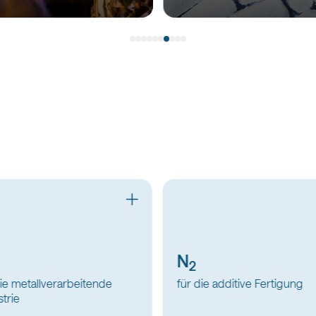
Sanarc®H3
ie additive Fertigung
für die additive Fertigung