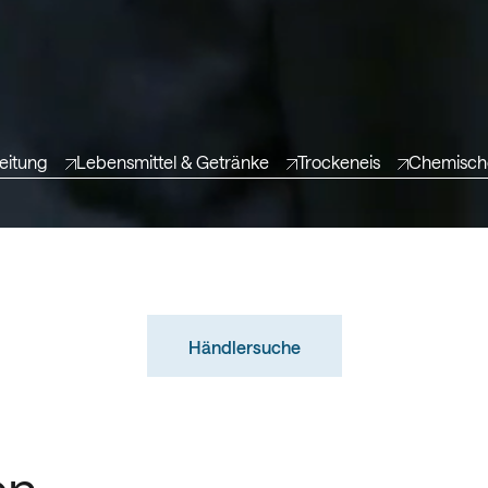
eitung
Lebensmittel & Getränke
Trockeneis
Chemische
Händlersuche