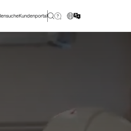
llensuche
Kundenportal