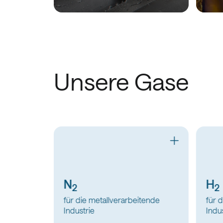
Unsere Gase
H
N
2
2
tende
für die metallverarbeitende
für d
Industrie