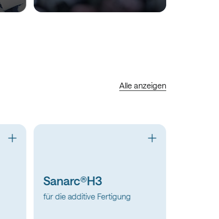
Alle anzeigen
Ar
He
für die additive Fertigung
für Labora