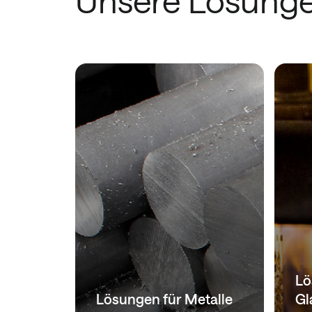
Unsere Lösung
 und
Lö
rie
Lösungen für Metalle
Gl