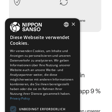
Ununterbrochene
×
Sicherheit
Versorgung
ENGLISH
Diese Webseite verwendet
Cookies.
BELGIUM (NL)
Unser Geschäft
Wir verwenden Cookies, um Inhalte und
SPANISH
Anzeigen zu personalisieren und unseren
FRENCH
Datenverkehr zu analysieren. Wir geben
Informationen über Ihre Nutzung unserer
Wir sind das viertgrößte
DUTCH
Website auch an unsere Werbe- und
Industriegasunternehmen in
Analysepartner weiter, die diese
GERMAN
möglicherweise mit anderen Informationen
Europa mit einem
kombinieren, die Sie ihnen bereitgestellt
ITALIAN
haben oder die sie im Rahmen Ihrer
Gesamtmarktanteil von knapp 9 %
DANISH
Nutzung ihrer Dienste gesammelt haben.
auf dem Kontinent.
Privacy Policy
SWEDISH
UNBEDINGT ERFORDERLICH
Detaillierte Bedarfsanalysen für jeden unserer
BE