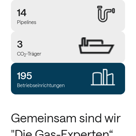
14
Pipelines
3
CO
-Träger
2
195
Betriebseinrichtungen
Gemeinsam sind wir
"Die Gas-Experten“