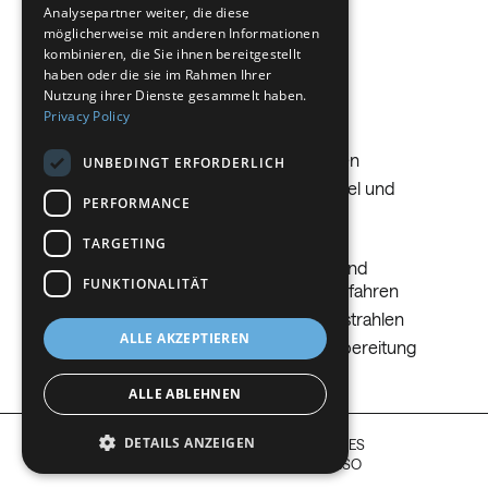
Analysepartner weiter, die diese
Benötigen Sie Hilfe?
GERMAN
möglicherweise mit anderen Informationen
Benötigen Sie Hilfe?
kombinieren, die Sie ihnen bereitgestellt
ITALIAN
haben oder die sie im Rahmen Ihrer
DANISH
Nutzung ihrer Dienste gesammelt haben.
Andreas Schmid Transport GmbH
Privacy Policy
Phone
Email
Lösungen
SWEDISH
0821 4984 625
ulrich.konle@andrea
Lösungen
Laboratorien
UNBEDINGT ERFORDERLICH
BE
s-schmid.de
Unsere Gase
Lebensmittel und
PERFORMANCE
Getränke
Additive Fertigung
Show details
Metalle
TARGETING
Chemische Industrie
Schweiß- und
Elektronik
FUNKTIONALITÄT
Schneidverfahren
Energie
Trockeneisstrahlen
Glasindustrie
ALLE AKZEPTIEREN
annea pharma GmbH
Wasseraufbereitung
Phone
Email
089-585080
info@oxyparat.de
ALLE ABLEHNEN
DETAILS ANZEIGEN
GESETZE, RICHTLINIEN UND COOKIES
Show details
COPYRIGHT © 2026 NIPPON SANSO