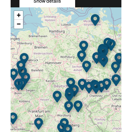
Show details
+
−
air-be-c Medizintechnik GmbH
Phone
Email
03652057180
praxair@air-be-c.de
Show details
ALPHA Plauen Baumaschinen &
Fahrzeugtechnik
Phone
Email
03741/120010
info@alphabaumasc
hinen.de
Show details